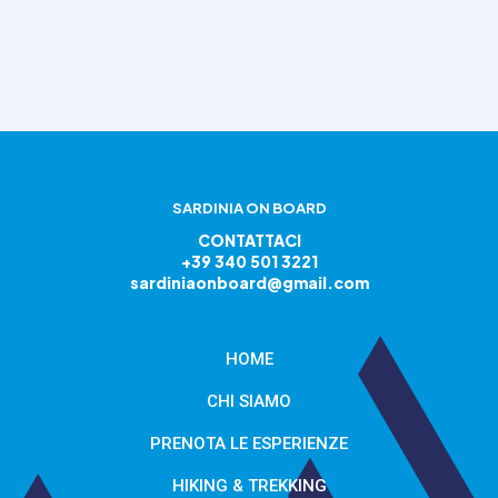
SARDINIA ON BOARD
CONTATTACI
+39 340 501 3221
sardiniaonboard@gmail.com
HOME
CHI SIAMO
PRENOTA LE ESPERIENZE
HIKING & TREKKING